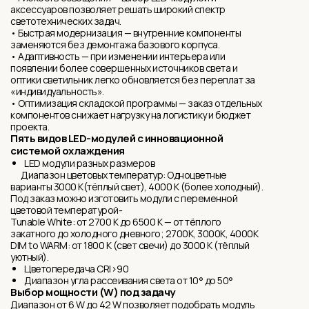
аксессуаров позволяет решать широкий спектр
светотехнических задач.
• Быстрая модернизация — внутренние компоненты
заменяются без демонтажа базового корпуса.
• Адаптивность — при изменении интерьера или
появлении более совершенных источников света и
оптики светильник легко обновляется без переплат за
«индивидуальность».
• Оптимизация складской программы — заказ отдельных
компонентов снижает нагрузку на логистику и бюджет
проекта.
Пять видов LED-модулей с инновационной
системой охлаждения
LED модули разных размеров
Диапазон цветовых температур: Одноцветные
варианты 3000 K(тёплый свет), 4000 K (более холодный).
Под заказ можно изготовить модули с переменной
цветовой температурой-
Tunable White: от 2700 K до 6500 K — от тёплого
закатного до холодного дневного; 2700K, 3000K, 4000K
DIM to WARM: от 1800 K (свет свечи) до 3000 K (тёплый
уютный).
Цветопередача CRI>90
Диапазон угла рассеивания света от 10° до 50°
Выбор мощности (W) под задачу
Диапазон от 6 W до 42 W позволяет подобрать модуль