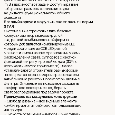
lm. В зависимости от задачи доступны разные
габаритные размеры светильников для
акцентного, функционального и общего
освещения.
Базовый корпус и модульные компоненты серии
STAR
Система STAR строится на пяти базовых
корпусах разных размеров круглой
квадратной, комбинированной формы к
которым добавляются комбинируемые LED
модули состоящие из COB LED разной
мощности, сменныx линз с различными углами
распределения света, суппортов с жёсткой
фиксацией или регулировкой модуля (30° по
вертикали и 355° по горизонтали) . Далее
устанавливаются отражатели разных форм и
цветов, матовые равномерные рассеиватели,
антибликовыe решетки Honeycomb и цветные
фильтры. Эти элементы позволяют создавать
комфортное освещение и подбирать
светораспределение под задачи проекта.
Преимущества модульных конструкции
• Свобода дизайна — все видимые элементы
комбинируются и подбираются под концепцию
интерьера.
• Гибкость освещения — выбор LED-модулей и