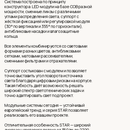
Система построена по принципу
конструктора: LED-модули на базе COB разной
мощности, сменные линзы с различными
углами распределения света, суппорт с
жёсткой фиксацией или регулировкой модуля
(30° по вертикали и 355° по горизонтали),
антибликовые насадки и влагозащитные
кольца.
Все элементы комбинируются со световыми
формами разных цветов, антибликовыми
сетками, матовыми рассеивателями,
сменными фильтрами и отражателями.
Суппорт состыкован с модулем и позволяет
точно выставить угол поворота источника
света благодаря цифровым рискам на корпусе.
Такая гибкость даёт возможность решать
широкий спектр светотехнических задач и
точно адаптировать свет под проект.
Модульные системы сегодня — устойчивый
европейский тренд, и серия STAR позволяет
реализовать его в вашем проекте.
Отличительная особенность STAR — широкий
диапазон светового потока от 350 lm до 2700