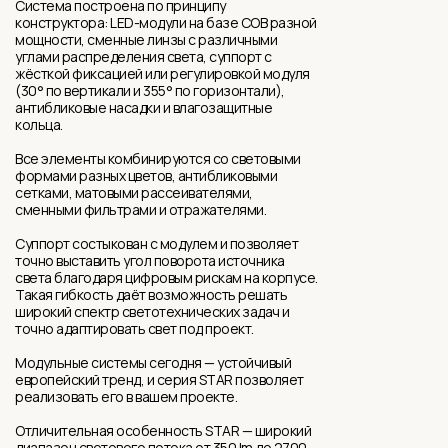
Система построена по принципу
конструктора: LED-модули на базе COB разной
мощности, сменные линзы с различными
углами распределения света, суппорт с
жёсткой фиксацией или регулировкой модуля
(30° по вертикали и 355° по горизонтали),
антибликовые насадки и влагозащитные
кольца.
Все элементы комбинируются со световыми
формами разных цветов, антибликовыми
сетками, матовыми рассеивателями,
сменными фильтрами и отражателями.
Суппорт состыкован с модулем и позволяет
точно выставить угол поворота источника
света благодаря цифровым рискам на корпусе.
Такая гибкость даёт возможность решать
широкий спектр светотехнических задач и
точно адаптировать свет под проект.
Модульные системы сегодня — устойчивый
европейский тренд, и серия STAR позволяет
реализовать его в вашем проекте.
Отличительная особенность STAR — широкий
диапазон светового потока от 350 lm до 2700