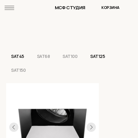
МСФ СТУДИЯ
КОРЗИНА
SAT45
SAT68
SAT100
SAT125
SAT150