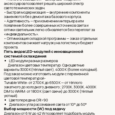
аксессуаров позволяет решать широкий спектр
светотехнических задач.
• Быстрая модернизация — внутренние компоненты
заменяются без демонтажа базового корпуса.
• Адаптивность — при изменении интерьера или
появлении более совершенных источников света и
оптики светильник легко обновляется без переплат за
«индивидуальность».
• Оптимизация складской программы — заказ отдельных
компонентов снижает нагрузку на логистику и бюджет
проекта.
Пять видов LED-модулей с инновационной
системой охлаждения
LED модули разных размеров
Диапазон цветовых температур: Одноцветные
варианты 3000 K(тёплый свет), 4000 K (более холодный).
Под заказ можно изготовить модули с переменной
цветовой температурой-
Tunable White: от 2700 K до 6500 K — от тёплого
закатного до холодного дневного; 2700K, 3000K, 4000K
DIM to WARM: от 1800 K (свет свечи) до 3000 K (тёплый
уютный).
Цветопередача CRI>90
Диапазон угла рассеивания света от 10° до 50°
Выбор мощности (W) под задачу
Диапазон от 6 W до 42 W позволяет подобрать модуль