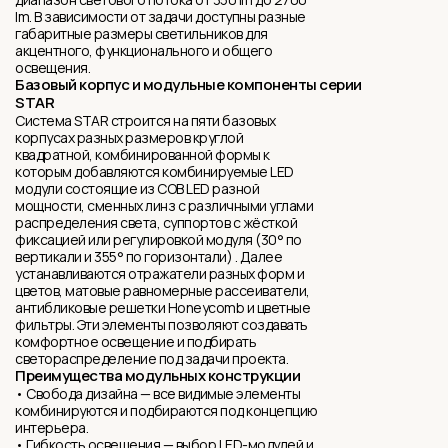
lm. В зависимости от задачи доступны разные
габаритные размеры светильников для
акцентного, функционального и общего
освещения.
Базовый корпус и модульные компоненты серии
STAR
Система STAR строится на пяти базовых
корпусах разных размеров круглой
квадратной, комбинированной формы к
которым добавляются комбинируемые LED
модули состоящие из COB LED разной
мощности, сменныx линз с различными углами
распределения света, суппортов с жёсткой
фиксацией или регулировкой модуля (30° по
вертикали и 355° по горизонтали) . Далее
устанавливаются отражатели разных форм и
цветов, матовые равномерные рассеиватели,
антибликовыe решетки Honeycomb и цветные
фильтры. Эти элементы позволяют создавать
комфортное освещение и подбирать
светораспределение под задачи проекта.
Преимущества модульных конструкции
• Свобода дизайна — все видимые элементы
комбинируются и подбираются под концепцию
интерьера.
• Гибкость освещения — выбор LED-модулей и