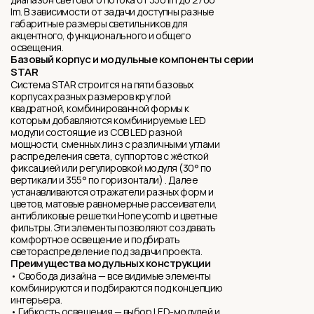
lm. В зависимости от задачи доступны разные
габаритные размеры светильников для
акцентного, функционального и общего
освещения.
Базовый корпус и модульные компоненты серии
STAR
Система STAR строится на пяти базовых
корпусах разных размеров круглой
квадратной, комбинированной формы к
которым добавляются комбинируемые LED
модули состоящие из COB LED разной
мощности, сменныx линз с различными углами
распределения света, суппортов с жёсткой
фиксацией или регулировкой модуля (30° по
вертикали и 355° по горизонтали) . Далее
устанавливаются отражатели разных форм и
цветов, матовые равномерные рассеиватели,
антибликовыe решетки Honeycomb и цветные
фильтры. Эти элементы позволяют создавать
комфортное освещение и подбирать
светораспределение под задачи проекта.
Преимущества модульных конструкции
• Свобода дизайна — все видимые элементы
комбинируются и подбираются под концепцию
интерьера.
• Гибкость освещения — выбор LED-модулей и