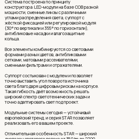
Система построена по принципу
конструктора: LED-модули на базе COB разной
мощности, сменные линзы с различными
углами распределения света, суппорт с
жёсткой фиксацией или регулировкой модуля
(30° по вертикали и 355° по горизонтали),
антибликовые насадки и влагозащитные
кольца.
Все элементы комбинируются со световыми
формами разных цветов, антибликовыми
сетками, матовыми рассеивателями,
сменными фильтрами и отражателями.
Суппорт состыкован с модулем и позволяет
точно выставить угол поворота источника
света благодаря цифровым рискам на корпусе.
Такая гибкость даёт возможность решать
широкий спектр светотехнических задач и
точно адаптировать свет под проект.
Модульные системы сегодня — устойчивый
европейский тренд, и серия STAR позволяет
реализовать его в вашем проекте.
Отличительная особенность STAR — широкий
диапазон светового потока от 350 lm до 2700