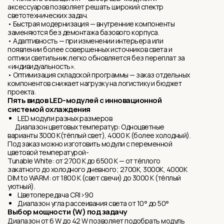
аксессуаров позволяет решать широкий спектр
светотехнических задач.
• Быстрая модернизация — внутренние компоненты
заменяются без демонтажа базового корпуса.
• Адаптивность — при изменении интерьера или
появлении более совершенных источников света и
оптики светильник легко обновляется без переплат за
«индивидуальность».
• Оптимизация складской программы — заказ отдельных
компонентов снижает нагрузку на логистику и бюджет
проекта.
Пять видов LED-модулей с инновационной
системой охлаждения
LED модули разных размеров
Диапазон цветовых температур: Одноцветные
варианты 3000 K(тёплый свет), 4000 K (более холодный).
Под заказ можно изготовить модули с переменной
цветовой температурой-
Tunable White: от 2700 K до 6500 K — от тёплого
закатного до холодного дневного; 2700K, 3000K, 4000K
DIM to WARM: от 1800 K (свет свечи) до 3000 K (тёплый
уютный).
Цветопередача CRI>90
Диапазон угла рассеивания света от 10° до 50°
Выбор мощности (W) под задачу
Диапазон от 6 W до 42 W позволяет подобрать модуль