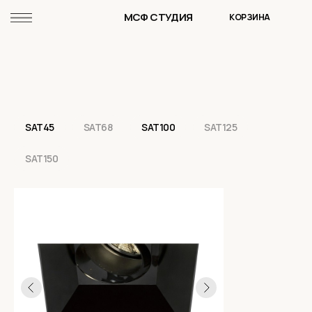
МСФ СТУДИЯ
КОРЗИНА
SAT45
SAT68
SAT100
SAT125
SAT150