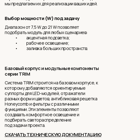
мы предлагаем их для реализации ваших идей.
Выбор мощности (W) под задачу
Диапазон от 7,5 W до 21 W позволяет
подобрать модуль для любых сценариев:
• акцентная подсветка;
• рабочее освещение;
• заливка больших пространств.
Базовый корпус и модульные компоненты
серии TRIM
Система TRIM строится на базовом корпусе, к
которому добавляются ориентируемые
суппорты для LED-модулей, отражатели
разных форм и цветов, антибликовая решетка
Honeycomb и фильтры с различными
функциями. Эти элементы позволяют
создавать комфортное освещение и
подбирать светораспределение
под задачи проекта.
СКАЧАТЬ ТЕХНИЧЕСКУЮ ДОКУМЕНТАЦИЮ