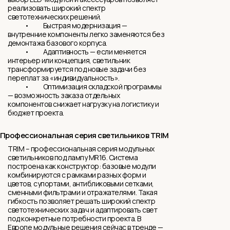
реализовать широкий спектр
светотехнических решений.
• Быстрая модернизация —
внутренние компоненты легко заменяются без
демонтажа базового корпуса.
• Адаптивность — если меняется
интерьер или концепция, светильник
трансформируется под новые задачи без
переплат за «индивидуальность».
• Оптимизация складской программы
— возможность заказа отдельных
компонентов снижает нагрузку на логистику и
бюджет проекта.
Профессиональная серия светильников TRIM
TRIM – профессиональная серия модульных
светильников под лампу MR16. Система
построена как конструктор: базовые модули
комбинируются с рамками разных форм и
цветов, супортами, антибликовыми сетками,
сменными фильтрами и отражателями. Такая
гибкость позволяет решать широкий спектр
светотехнических задач и адаптировать свет
под конкретные потребности проекта. В
Европе модульные решения сейчас в тренде —