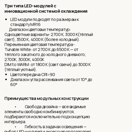
Три типа LED-модулей с
инновационной системой охлаждения
LED модули подходят по размерам к
стандарту MR16
Диапазон цветовых температур:
Одноцветные варианты- 2700 K, 3000 K(тёплый
свет), 3500 K, 4000 K (более холодный).
Переменная цветовая температура-
Tunable White: от 2700 K до 6500 K — от
тёплого закатного до холодного дневного;
2700K, 3000K, 4000K
DIM to WARM: от 1800 K (свет свечи) до 3000 K
(тёплый уютный).
Цветопередача CRI>90
Диапазон угла рассеивания света от 10° до
60°
Преимущества модульных конструкции
• Свобода дизайна — все видимые
элементы свободно комбинируются,
подбираются исключительно под концепцию
интерьера.
• Гибкость в задачах освещения —
выбор LED-модулей и аксессуаров позволяет