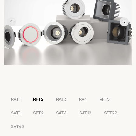
RAT1
RFT2
RAT3
RA4
RFT5
SAT1
SFT2
SAT4
SAT12
SFT22
SAT42