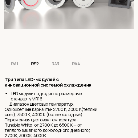
RA1
RF2
RA3
RA4
Три типа LED-модулей с
инновационной системой охлаждения
LED модули подходят по размерам к
стандарту MR16
Диапазон цветовых температур:
Одноцветные варианты- 2700 K, 3000 K(тёплый
свет), 3500 K, 4000 K (более холодный).
Переменная цветовая температура-
Tunable White: от 2700 K до 6500 K — от
тёплого закатного до холодного дневного;
2700K, 3000K, 4000K