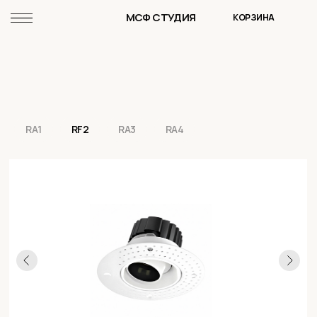
МСФ СТУДИЯ
КОРЗИНА
RA1
RF2
RA3
RA4