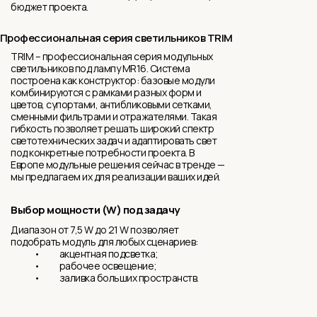
бюджет проекта.
Профессиональная серия светильников TRIM
TRIM – профессиональная серия модульных
светильников под лампу MR16. Система
построена как конструктор: базовые модули
комбинируются с рамками разных форм и
цветов, супортами, антибликовыми сетками,
сменными фильтрами и отражателями. Такая
гибкость позволяет решать широкий спектр
светотехнических задач и адаптировать свет
под конкретные потребности проекта. В
Европе модульные решения сейчас в тренде —
мы предлагаем их для реализации ваших идей.
Выбор мощности (W) под задачу
Диапазон от 7,5 W до 21 W позволяет
подобрать модуль для любых сценариев:
• акцентная подсветка;
• рабочее освещение;
• заливка больших пространств.