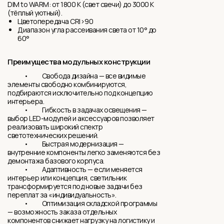
DIM to WARM: от 1800 K (свет свечи) до 3000 K
(тёплый уютный).
Цветопередача CRI>90
Диапазон угла рассеивания света от 10° до
60°
Преимущества модульных конструкции
• Свобода дизайна — все видимые
элементы свободно комбинируются,
подбираются исключительно под концепцию
интерьера.
• Гибкость в задачах освещения —
выбор LED-модулей и аксессуаров позволяет
реализовать широкий спектр
светотехнических решений.
• Быстрая модернизация —
внутренние компоненты легко заменяются без
демонтажа базового корпуса.
• Адаптивность — если меняется
интерьер или концепция, светильник
трансформируется под новые задачи без
переплат за «индивидуальность».
• Оптимизация складской программы
— возможность заказа отдельных
компонентов снижает нагрузку на логистику и