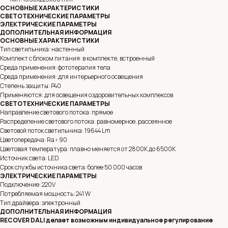
ОСНОВНЫЕ ХАРАКТЕРИСТИКИ
СВЕТОТЕХНИЧЕСКИЕ ПАРАМЕТРЫ
ЭЛЕКТРИЧЕСКИЕ ПАРАМЕТРЫ
ДОПОЛНИТЕЛЬНАЯ ИНФОРМАЦИЯ
ОСНОВНЫЕ ХАРАКТЕРИСТИКИ
Тип светильника: настенный
Комплект с блоком питания: в комплекте, встроенный
Среда применения: фототерапия тела
Среда применения: для интерьерного освещения
Степень защиты: P40
Применяются: для освещения оздоровительных комплексов
СВЕТОТЕХНИЧЕСКИЕ ПАРАМЕТРЫ
Направление светового потока: прямое
Распределение светового потока: равномерное, рассеянное
Световой поток светильника: 19644 Lm
Цветопередача: Ra> 90
Цветовая температура: плавно меняется от 2800K до 6500K
Источник света: LED
Срок службы источника света: более 50 000 часов
ЭЛЕКТРИЧЕСКИЕ ПАРАМЕТРЫ
Подключение: 220V
Потребляемая мощность: 241 W
Тип драйвера: электронный
ДОПОЛНИТЕЛЬНАЯ ИНФОРМАЦИЯ
RECOVER DALI делает возможным индивидуальное регулирование