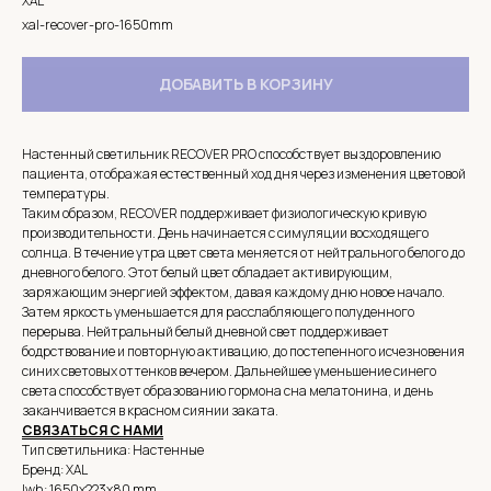
XAL
xal-recover-pro-1650mm
ДОБАВИТЬ В КОРЗИНУ
Настенный светильник RECOVER PRO способствует выздоровлению
пациента, отображая естественный ход дня через изменения цветовой
температуры.
Таким образом, RECOVER поддерживает физиологическую кривую
производительности. День начинается с симуляции восходящего
солнца. В течение утра цвет света меняется от нейтрального белого до
дневного белого. Этот белый цвет обладает активирующим,
заряжающим энергией эффектом, давая каждому дню новое начало.
Затем яркость уменьшается для расслабляющего полуденного
перерыва. Нейтральный белый дневной свет поддерживает
бодрствование и повторную активацию, до постепенного исчезновения
синих световых оттенков вечером. Дальнейшее уменьшение синего
света способствует образованию гормона сна мелатонина, и день
заканчивается в красном сиянии заката.
СВЯЗАТЬСЯ С НАМИ
Тип светильника: Настенные
Бренд: XAL
lwh: 1650x223x80 mm