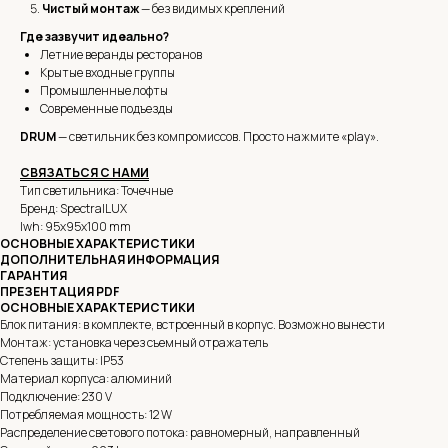
Чистый монтаж
— без видимых креплений
Где зазвучит идеально?
Летние веранды ресторанов
Крытые входные группы
Промышленные лофты
Современные подъезды
DRUM
— светильник без компромиссов. Просто нажмите «play».
СВЯЗАТЬСЯ С НАМИ
Тип светильника: Точечные
Бренд: SpectralLUX
lwh: 95x95x100 mm
ОСНОВНЫЕ ХАРАКТЕРИСТИКИ
ДОПОЛНИТЕЛЬНАЯ ИНФОРМАЦИЯ
ГАРАНТИЯ
ПРЕЗЕНТАЦИЯ PDF
ОСНОВНЫЕ ХАРАКТЕРИСТИКИ
Блок питания: в комплекте, встроенный в корпус. Возможно вынести
Монтаж: установка через съемный отражатель
Степень защиты: IP53
Материал корпуса: алюминий
Подключение: 230 V
Потребляемая мощность: 12 W
Распределение светового потока: равномерный, направленный