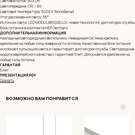
Световой поток: 903 Lm
Цветопередача: CRI > 90
Цветовая температура: 3000 K ТеплоБелый
Угол рассеивания света: 38°
Источник света: LED MODUL BRIDGELUX. новая технология, долгий срок службы
Блок питания в комплекте HEP Germany
ДОПОЛНИТЕЛЬНАЯ ИНФОРМАЦИЯ
Накладные светодиодные светильники. Невидимая система крепежа,
крепление на любые типы поверхности потолка. Качественный блок питания
исключает пульсацию света и гарантирует долгий срок службы. Светодиодные
модули европейского качества с гарантией 5 лет. Допускается крепление на
любые типы потолка.
ГАРАНТИЯ
5 лет
ПРЕЗЕНТАЦИЯ PDF
Скачать
ВОЗМОЖНО ВАМ ПОНРАВИТСЯ