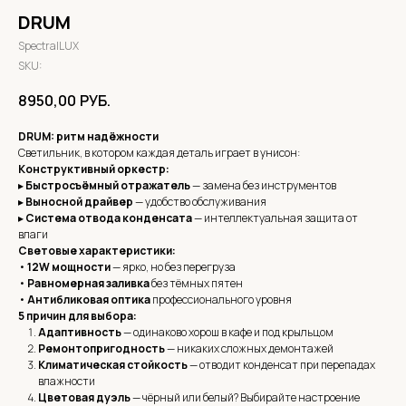
DRUM
SpectralLUX
SKU:
8950,00
РУБ.
DRUM: ритм надёжности
Светильник, в котором каждая деталь играет в унисон:
Конструктивный оркестр:
▸
Быстросъёмный отражатель
— замена без инструментов
▸
Выносной драйвер
— удобство обслуживания
▸
Система отвода конденсата
— интеллектуальная защита от
влаги
Световые характеристики:
•
12W мощности
— ярко, но без перегруза
•
Равномерная заливка
без тёмных пятен
•
Антибликовая оптика
профессионального уровня
5 причин для выбора:
Адаптивность
— одинаково хорош в кафе и под крыльцом
Ремонтопригодность
— никаких сложных демонтажей
Климатическая стойкость
— отводит конденсат при перепадах
влажности
Цветовая дуэль
— чёрный или белый? Выбирайте настроение