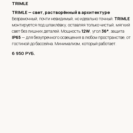
TRIMLE
TRIMLE — свет, растворённый в архитектуре
Безрамочный, почти невидимый, но идеально точный.
TRIMLE
монтируется под шпаклёвку, оставляя только чистый, мягкий
свет без лишних деталей. Мощность
12W
, угол
36°
, защита
IP65
— для безупречного освещения в любом пространстве, от
гостиной до бассейна. Минимализм, который работает.
6 950
РУБ.