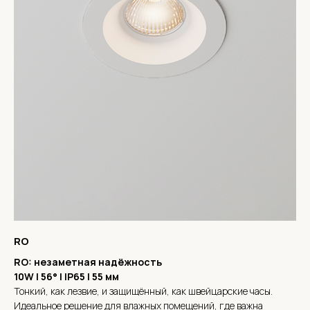
RO
RO: незаметная надёжность
10W | 56° | IP65 | 55 мм
Тонкий, как лезвие, и защищённый, как швейцарские часы.
Идеальное решение для влажных помещений, где важна