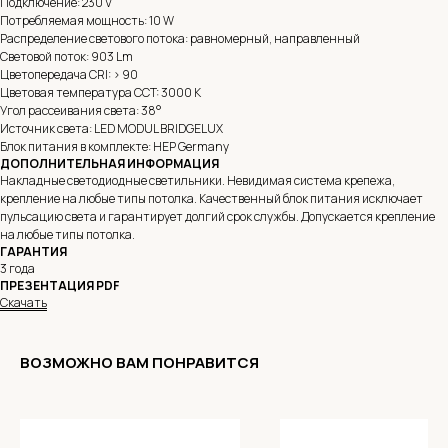
Подключение: 230 V
Потребляемая мощность: 10 W
Распределение светового потока: равномерный, направленный
Световой поток: 903 Lm
Цветопередача CRI: > 90
Цветовая температура CCT: 3000 K
Угол рассеивания света: 38°
Источник света: LED MODUL BRIDGELUX
Блок питания в комплекте: HEP Germany
ДОПОЛНИТЕЛЬНАЯ ИНФОРМАЦИЯ
Накладные светодиодные светильники. Невидимая система крепежа,
крепление на любые типы потолка. Качественный блок питания исключает
пульсацию света и гарантирует долгий срок службы. Допускается крепление
на любые типы потолка.
ГАРАНТИЯ
3 года
ПРЕЗЕНТАЦИЯ PDF
Скачать
ВОЗМОЖНО ВАМ ПОНРАВИТСЯ