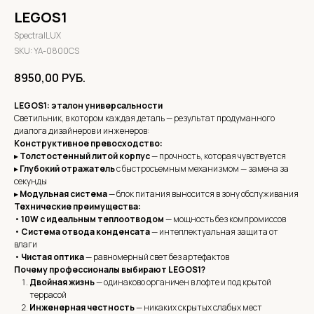
LEGOS1
SpectralLUX
SKU:
YA-0800CS
8950,00
РУБ.
LEGOS1: эталон универсальности
Светильник, в котором каждая деталь — результат продуманного
диалога дизайнеров и инженеров:
Конструктивное превосходство:
▸
Толстостенный литой корпус
— прочность, которая чувствуется
▸
Глубокий отражатель
с быстросъемным механизмом — замена за
секунды
▸
Модульная система
— блок питания выносится в зону обслуживания
Технические преимущества:
•
10W с идеальным теплоотводом
— мощность без компромиссов
•
Система отвода конденсата
— интеллектуальная защита от
влаги
•
Чистая оптика
— равномерный свет без артефактов
Почему профессионалы выбирают LEGOS1?
Двойная жизнь
— одинаково органичен в лофте и под крытой
террасой
Инженерная честность
— никаких скрытых слабых мест