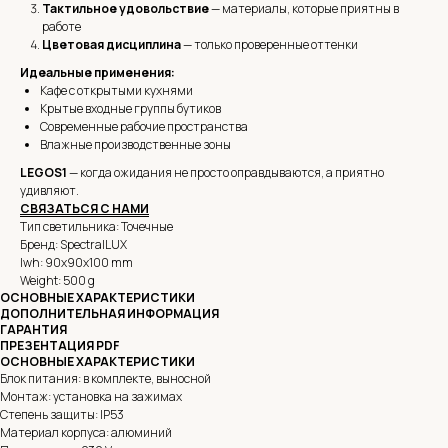
Тактильное удовольствие
— материалы, которые приятны в
работе
Цветовая дисциплина
— только проверенные оттенки
Идеальные применения:
Кафе с открытыми кухнями
Крытые входные группы бутиков
Современные рабочие пространства
Влажные производственные зоны
LEGOS1
— когда ожидания не просто оправдываются, а приятно
удивляют.
СВЯЗАТЬСЯ С НАМИ
Тип светильника: Точечные
Бренд: SpectralLUX
lwh: 90x90x100 mm
Weight: 500 g
ОСНОВНЫЕ ХАРАКТЕРИСТИКИ
ДОПОЛНИТЕЛЬНАЯ ИНФОРМАЦИЯ
ГАРАНТИЯ
ПРЕЗЕНТАЦИЯ PDF
ОСНОВНЫЕ ХАРАКТЕРИСТИКИ
Блок питания: в комплекте, выносной
Монтаж: установка на зажимах
Степень защиты: IP53
Материал корпуса: алюминий