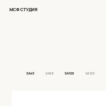
МСФ СТУДИЯ
SA45
SA68
SA100
SA125