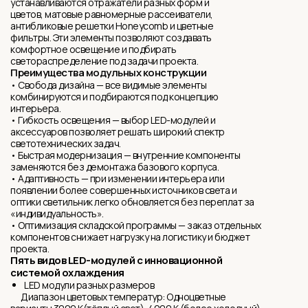
устанавливаются отражатели разных форм и
цветов, матовые равномерные рассеиватели,
антибликовыe решетки Honeycomb и цветные
фильтры. Эти элементы позволяют создавать
комфортное освещение и подбирать
светораспределение под задачи проекта.
Преимущества модульных конструкции
• Свобода дизайна — все видимые элементы
комбинируются и подбираются под концепцию
интерьера.
• Гибкость освещения — выбор LED-модулей и
аксессуаров позволяет решать широкий спектр
светотехнических задач.
• Быстрая модернизация — внутренние компоненты
заменяются без демонтажа базового корпуса.
• Адаптивность — при изменении интерьера или
появлении более совершенных источников света и
оптики светильник легко обновляется без переплат за
«индивидуальность».
• Оптимизация складской программы — заказ отдельных
компонентов снижает нагрузку на логистику и бюджет
проекта.
Пять видов LED-модулей с инновационной
системой охлаждения
LED модули разных размеров
Диапазон цветовых температур: Одноцветные