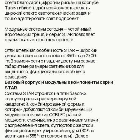
света благодаря цифровым рискам на корпусе.
Такая гибкость даёт возможность решать
широкий спектр светотехнических задач и
точно адаптировать свет под проект.
Модульные системы сегодня — устойчивый
европейский тренд, и серия STAR позволяет
реализовать его в вашем проекте.
Отличительная особенность STAR — широкий
диапазон светового потока от 350 lm до 2700
lm. В зависимости от задачи доступны разные
габаритные размеры светильников для
акцентного, функционального и общего
освещения.
Базовый корпус и модульные компоненты серии
STAR
Система STAR строится на пяти базовых
корпусах разных размеров круглой
квадратной, комбинированной формы к
которым добавляются комбинируемые LED
модули состоящие из COB LED разной
мощности, сменныx линз с различными углами
распределения света, суппортов с жёсткой
фиксацией или регулировкой модуля (30° по
вертикали и 355° по горизонтали) . Далее