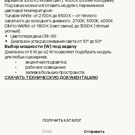
варианты 3000 K(тёплый свет), 4000 K (более холодный).
Под заказ можно изготовить модули с переменной
цветовой температурой-
Tunable White: от 2700 K до 6500 K — от тёплого
закатного до холодного дневного; 2700K, 3000K, 4000K
DIM to WARM: от 1800 K (свет свечи) до 3000 K (тёплый
уютный).
Цветопередача CRI>90
Диапазон угла рассеивания света от 10° до 50°
Выбор мощности (W) под задачу
Диапазон от 6 W до 42 W позволяет подобрать модуль
для любых сценариев:
• акцентная подсветка;
• рабочее освещение;
• заливка больших пространств.
СКАЧАТЬ ТЕХНИЧЕСКУЮ ДОКУМЕНТАЦИЮ
ПОЛУЧИТЬ КАТАЛОГ
Отправить