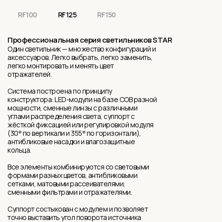
RF100
RF125
RF150
Профессиональная серия светильников STAR
Один светильник — множество конфигураций и
аксессуаров. Легко выбрать, легко заменить,
легко монтировать и менять цвет
отражателей.
Система построена по принципу
конструктора: LED-модули на базе COB разной
мощности, сменные линзы с различными
углами распределения света, суппорт с
жёсткой фиксацией или регулировкой модуля
(30° по вертикали и 355° по горизонтали),
антибликовые насадки и влагозащитные
кольца.
Все элементы комбинируются со световыми
формами разных цветов, антибликовыми
сетками, матовыми рассеивателями,
сменными фильтрами и отражателями.
Суппорт состыкован с модулем и позволяет
точно выставить угол поворота источника