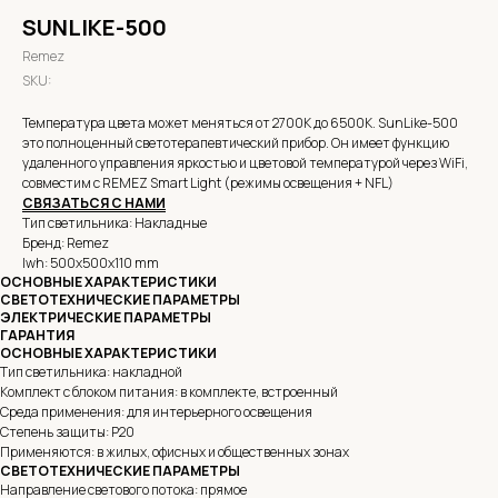
SUNLIKE-500
Remez
SKU:
Температура цвета может меняться от 2700К до 6500К. SunLike-500
это полноценный светотерапевтический прибор. Он имеет функцию
удаленного управления яркостью и цветовой температурой через WiFi,
совместим с REMEZ Smart Light (режимы освещения + NFL)
СВЯЗАТЬСЯ С НАМИ
Тип светильника: Накладные
Бренд: Remez
lwh: 500x500x110 mm
ОСНОВНЫЕ ХАРАКТЕРИСТИКИ
СВЕТОТЕХНИЧЕСКИЕ ПАРАМЕТРЫ
ЭЛЕКТРИЧЕСКИЕ ПАРАМЕТРЫ
ГАРАНТИЯ
ОСНОВНЫЕ ХАРАКТЕРИСТИКИ
Тип светильника: накладной
Комплект с блоком питания: в комплекте, встроенный
Среда применения: для интерьерного освещения
Степень защиты: P20
Применяются: в жилых, офисных и общественных зонах
СВЕТОТЕХНИЧЕСКИЕ ПАРАМЕТРЫ
Направление светового потока: прямое