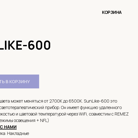
КОРЗИНА
LIKE-600
Ь В КОРЗИНУ
вета может меняться от 2700К до 6500К. SunLike-600 это
светотерапевтический прибор. Он имеет функцию удаленного
костью и цветовой температурой через WiFi, совместим с REMEZ
режимы освещения + NFL)
С НАМИ
ика: Накладные