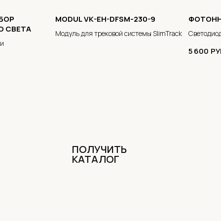
БОР
MODUL VK-EH-DFSM-230-9
ФОТОНН
О СВЕТА
Модуль для трековой системы SlimTrack
Светодиод
ии
шеи
5 600
РУ
ПОЛУЧИТЬ
КАТАЛОГ