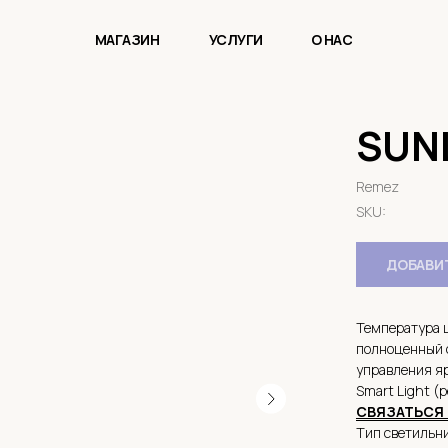
МАГАЗИН
УСЛУГИ
О НАС
SUN
Remez
SKU:
ДОБАВИТ
Температура ц
полноценный 
управления яр
Smart Light (
СВЯЗАТЬСЯ 
Тип светильн