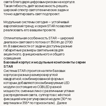
света благодаря цифровым рискам на корпусе.
Такая гибкость даёт возможность решать
широкий спектр светотехнических задач и
точно адаптировать свет под проект.
Модульные системы сегодня — устойчивый
европейский тренд, и серия STAR позволяет
реализовать его в вашем проекте.
Отличительная особенность STAR — широкий
диапазон светового потока от 350 lm до 2700
lm. В зависимости от задачи доступны разные
габаритные размеры светильников для
акцентного, функционального и общего
освещения.
Базовый корпус и модульные компоненты серии
STAR
Система STAR строится на пяти базовых
корпусах разных размеров круглой
квадратной, комбинированной формы к
которым добавляются комбинируемые LED
модули состоящие из COB LED разной
мощности, сменныx линз с различными углами
распределения света, суппортов с жёсткой
фиксацией или регулировкой модуля (30° по
вертикали и 355° по горизонтали) . Далее