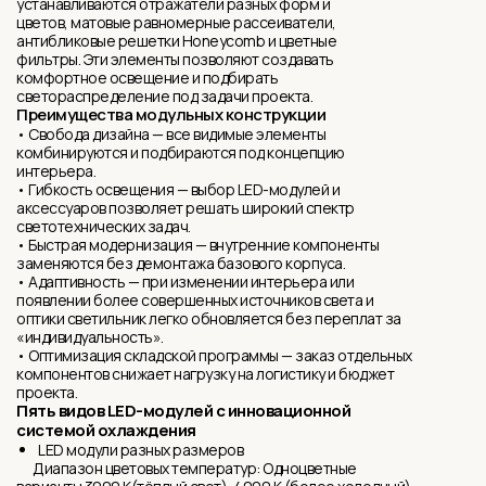
устанавливаются отражатели разных форм и
цветов, матовые равномерные рассеиватели,
антибликовыe решетки Honeycomb и цветные
фильтры. Эти элементы позволяют создавать
комфортное освещение и подбирать
светораспределение под задачи проекта.
Преимущества модульных конструкции
• Свобода дизайна — все видимые элементы
комбинируются и подбираются под концепцию
интерьера.
• Гибкость освещения — выбор LED-модулей и
аксессуаров позволяет решать широкий спектр
светотехнических задач.
• Быстрая модернизация — внутренние компоненты
заменяются без демонтажа базового корпуса.
• Адаптивность — при изменении интерьера или
появлении более совершенных источников света и
оптики светильник легко обновляется без переплат за
«индивидуальность».
• Оптимизация складской программы — заказ отдельных
компонентов снижает нагрузку на логистику и бюджет
проекта.
Пять видов LED-модулей с инновационной
системой охлаждения
LED модули разных размеров
Диапазон цветовых температур: Одноцветные