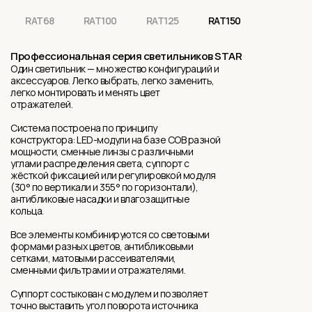
RAT68
RAT100
RAT125
RAT150
Профессиональная серия светильников STAR
Один светильник — множество конфигураций и
аксессуаров. Легко выбрать, легко заменить,
легко монтировать и менять цвет
отражателей.
Система построена по принципу
конструктора: LED-модули на базе COB разной
мощности, сменные линзы с различными
углами распределения света, суппорт с
жёсткой фиксацией или регулировкой модуля
(30° по вертикали и 355° по горизонтали),
антибликовые насадки и влагозащитные
кольца.
Все элементы комбинируются со световыми
формами разных цветов, антибликовыми
сетками, матовыми рассеивателями,
сменными фильтрами и отражателями.
Суппорт состыкован с модулем и позволяет
точно выставить угол поворота источника