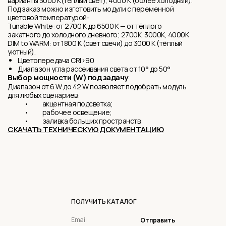
варианты 3000 K(тёплый свет), 4000 K (более холодный).
Под заказ можно изготовить модули с переменной
цветовой температурой-
Tunable White: от 2700 K до 6500 K — от тёплого
закатного до холодного дневного; 2700K, 3000K, 4000K
DIM to WARM: от 1800 K (свет свечи) до 3000 K (тёплый
уютный).
Цветопередача CRI>90
Диапазон угла рассеивания света от 10° до 50°
Выбор мощности (W) под задачу
Диапазон от 6 W до 42 W позволяет подобрать модуль
для любых сценариев:
• акцентная подсветка;
• рабочее освещение;
• заливка больших пространств.
СКАЧАТЬ ТЕХНИЧЕСКУЮ ДОКУМЕНТАЦИЮ
ПОЛУЧИТЬ КАТАЛОГ
Отправить