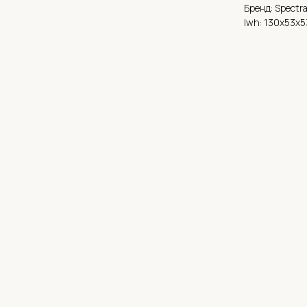
Бренд: Spectr
lwh: 130x53x