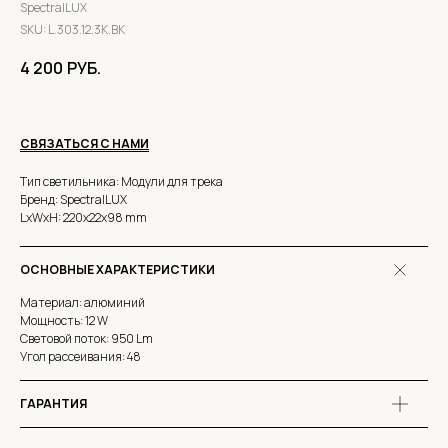
SpectralLUX
SKU:
L.303.12.3K.BK
4 200
РУБ.
СВЯЗАТЬСЯ С НАМИ
Тип светильника: Модули для трека
Бренд: SpectralLUX
LxWxH: 220x22x98 mm
ОСНОВНЫЕ ХАРАКТЕРИСТИКИ
Материал: алюминий
Мощность: 12 W
Световой поток: 950 Lm
Угол рассеивания: 48
ГАРАНТИЯ