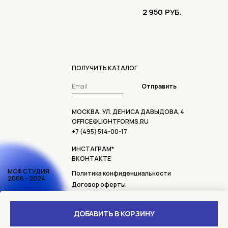
2 950
РУБ.
ПОЛУЧИТЬ КАТАЛОГ
Отправить
МОСКВА, УЛ. ДЕНИСА ДАВЫДОВА,4
OFFICE@LIGHTFORMS.RU
+7 (495) 514-00-17
ИНСТАГРАМ*
ВКОНТАКТЕ
МСФ СТУДИЯ
Политика конфиденциальности
2006 - 2024
Договор оферты
Доставка и возврат
* ДЕЯТЕЛЬНОСТЬ ОРГАНИЗАЦИИ META
ДОБАВИТЬ В КОРЗИНУ
PLATFORMS INC, INSTAGRAM И FACEBOOK
ЗАПРЕЩЕНА В РОССИИ.