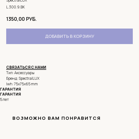
SpectralLUX
L.300.9.BK
1350,00
РУБ.
ДОБАВИТЬ В КОРЗИНУ
СВЯЗАТЬСЯ С НАМИ
Тип: Аксессуары
Бренд: SpectralLUX
lwh: 75x75x65 mm
ГАРАНТИЯ
ГАРАНТИЯ
5 лет
ВОЗМОЖНО ВАМ ПОНРАВИТСЯ