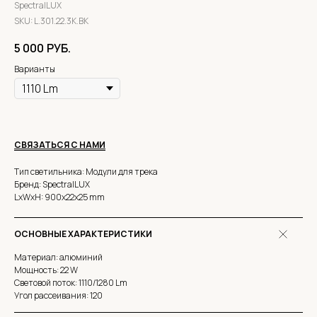
SpectralLUX
SKU:
L.301.22.3K.BK
5 000
РУБ.
Варианты
СВЯЗАТЬСЯ С НАМИ
Тип светильника: Модули для трека
Бренд: SpectralLUX
LxWxH: 900x22x25 mm
ОСНОВНЫЕ ХАРАКТЕРИСТИКИ
Материал: алюминий
Мощность: 22 W
Световой поток: 1110/1280 Lm
Угол рассеивания: 120