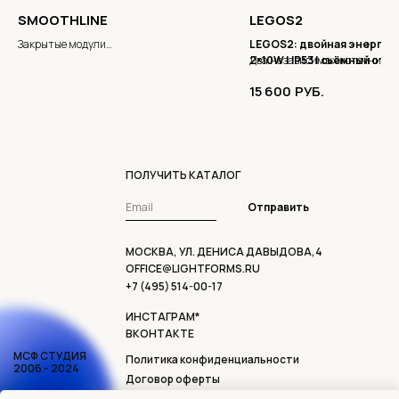
SMOOTHLINE
LEGOS2
Закрытые модули
LEGOS2: двойная энергия 
Серия закрытых модулей, которая
2×10W | IP53 | съёмный отр
Два независимых источника 
позволяет спрятать вилки от
TRIAC dimming
корпусе — мощность 20W при
15 600
РУБ.
электроприборов
сохранении изящных пропор
ПОЛУЧИТЬ КАТАЛОГ
Отправить
МОСКВА, УЛ. ДЕНИСА ДАВЫДОВА,4
OFFICE@LIGHTFORMS.RU
+7 (495) 514-00-17
ИНСТАГРАМ*
ВКОНТАКТЕ
МСФ СТУДИЯ
Политика конфиденциальности
2006 - 2024
Договор оферты
Доставка и возврат