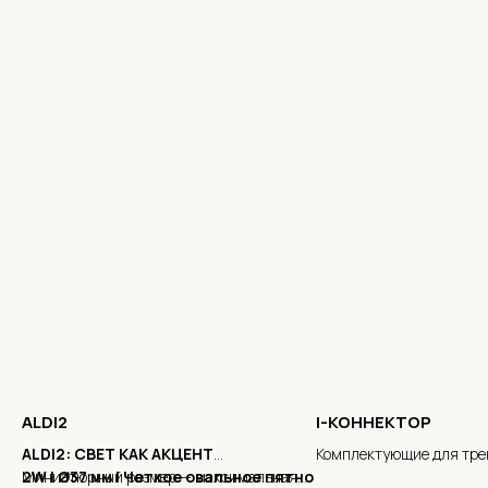
ALDI2
I-КОННЕКТОР
ALDI2: СВЕТ КАК АКЦЕНТ
Комплектующие для тре
2W | Ø37 мм | Четкое овальное пятно
Миниатюрный размер — максимальная