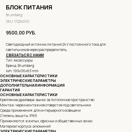
БЛОК ПИТАНИЯ
Brumberg
SKU:
17224000
9500,00
РУБ.
Светодиодный источник питания 24 V постоянного тока для
светильников через распределитель.
СВЯЗАТЬСЯ С НАМИ
Тип: Аксессуары
Бренд: Brumberg
lwh: 199x36x63 mm
ОСНОВНЫЕ ХАРАКТЕРИСТИКИ
ЭЛЕКТРИЧЕСКИЕ ПАРАМЕТРЫ
ДОПОЛНИТЕЛЬНАЯ ИНФОРМАЦИЯ
ГАРАНТИЯ
ОСНОВНЫЕ ХАРАКТЕРИСТИКИ
Крепление драйвера: вынос за потолочное пространство
Монтаж: через монтажное отверстие под светильники
Среда применения: для интерьерного освещени
Степень защиты: IP65
Применяются: в жилых, офисных и общественных зонах
Материал корпуса: алюминий
ЭЛЕКТРИЧЕСКИЕ ПАРАМЕТРЫ