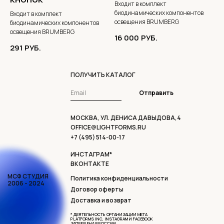
Входит в комплект
биодинамических компонентов
Входит в комплект
освещения BRUMBERG
биодинамических компонентов
освещения BRUMBERG
16 000
РУБ.
291
РУБ.
ПОЛУЧИТЬ КАТАЛОГ
Отправить
МОСКВА, УЛ. ДЕНИСА ДАВЫДОВА,4
OFFICE@LIGHTFORMS.RU
+7 (495) 514-00-17
ИНСТАГРАМ*
ВКОНТАКТЕ
МСФ СТУДИЯ
Политика конфиденциальности
2006 - 2024
Договор оферты
Доставка и возврат
* ДЕЯТЕЛЬНОСТЬ ОРГАНИЗАЦИИ META
PLATFORMS INC, INSTAGRAM И FACEBOOK
ЗАПРЕЩЕНА В РОССИИ.