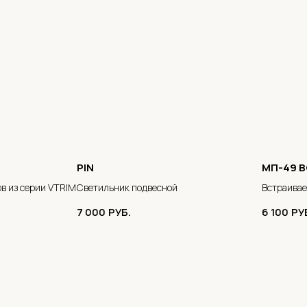
PIN
МП-49 
в из серии VTRIM
Светильник подвесной
Встраива
7 000
РУБ.
6 100
РУ