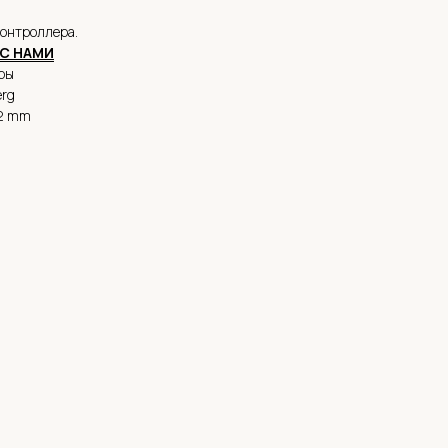
контроллера.
С НАМИ
ры
erg
42 mm