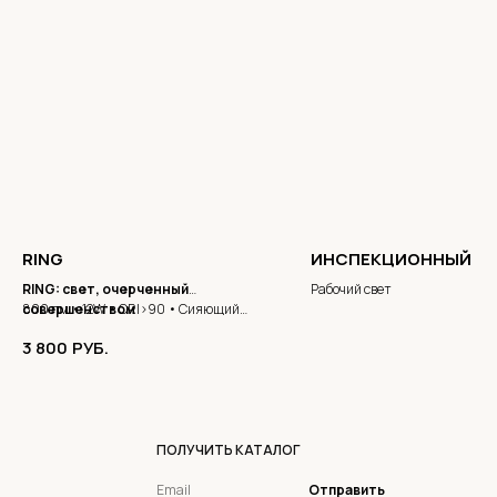
RING
ИНСПЕКЦИОННЫЙ Ф
RING: свет, очерченный
Рабочий свет
совершенством
800 лм • 12W • CRI>90 • Сияющий
контур. Европейская эстетика в
3 800
РУБ.
каждой детали — когда свет
становится украшением
пространства.
ПОЛУЧИТЬ КАТАЛОГ
Отправить