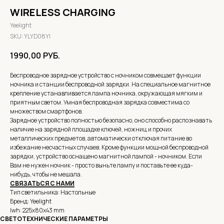
WIRELESS CHARGING
Yeelight
SKU:
YLYD08YI
1990,00
РУБ.
Беспроводное зарядное устройство с ночником совмещает функции
ночника и станции беспроводной зарядки. На специальное магнитное
крепление устанавливается лампа ночника, окружающая мягким и
приятным светом. Умная беспроводная зарядка совместима со
множеством смартфонов.
Зарядное устройство полностью безопасно, оно способно распознавать
наличие на зарядной площадке ключей, ножниц и прочих
металлических предметов, автоматически отключая питание во
избежание несчастных случаев. Кроме функции мощной беспроводной
зарядки, устройство оснащено магнитной лампой - ночником. Если
Вам не нужен ночник - просто выньте лампу и поставьте ее куда-
нибудь, чтобы не мешала.
СВЯЗАТЬСЯ С НАМИ
Тип светильника: Настольные
Бренд: Yeelight
lwh: 225x80x43 mm
СВЕТОТЕХНИЧЕСКИЕ ПАРАМЕТРЫ