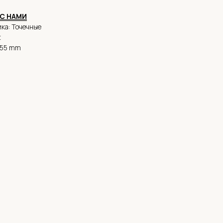
С НАМИ
ка: Точечные
t
x55 mm