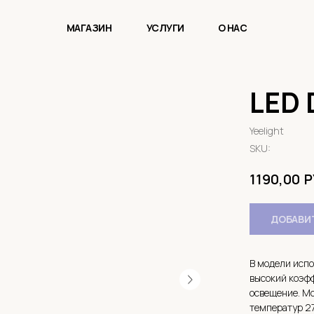
МАГАЗИН
УСЛУГИ
О НАС
LED
Yeelight
SKU:
Р
1190,00
ДОБАВИТ
В модели исп
высокий коэф
освещение. Мо
температур 27