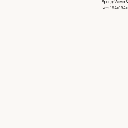
Бренд: Wever
lwh: 194x194