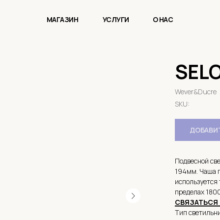
МАГАЗИН
УСЛУГИ
О НАС
SELO
Wever&Ducre
SKU:
ДОБАВИТ
Подвесной све
194мм. Чаша п
используется 
пределах 180
СВЯЗАТЬСЯ 
Тип светильн