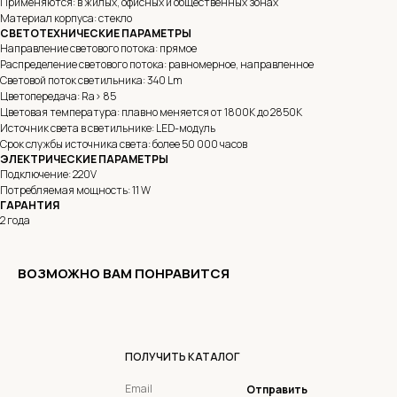
Применяются: в жилых, офисных и общественных зонах
Материал корпуса: стекло
СВЕТОТЕХНИЧЕСКИЕ ПАРАМЕТРЫ
Направление светового потока: прямое
Распределение светового потока: равномерное, направленное
Световой поток светильника: 340 Lm
Цветопередача: Ra> 85
Цветовая температура: плавно меняется от 1800K до 2850K
Источник света в светильнике: LED-модуль
Срок службы источника света: более 50 000 часов
ЭЛЕКТРИЧЕСКИЕ ПАРАМЕТРЫ
Подключение: 220V
Потребляемая мощность: 11 W
ГАРАНТИЯ
2 года
ВОЗМОЖНО ВАМ ПОНРАВИТСЯ
ПОЛУЧИТЬ КАТАЛОГ
Отправить