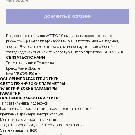
Wever&Ducre
ДОБАВИТЬ В КОРЗИНУ
Подвесной светильник WETRO 2.0 выполнен из серого стекла с
рисунком. Диаметр плафона 225мм. Чаша потолочная накладная,
черная. В качестве источника света используется тепло-белый
светодиод с изменением температуры цвета в пределах 1800-2850K.
СВЯЗАТЬСЯ С НАМИ
Тип светильника: Подвесные
Бренд: Wever&Ducre
lwh: 225x225x130 mm
ОСНОВНЫЕ ХАРАКТЕРИСТИКИ
СВЕТОТЕХНИЧЕСКИЕ ПАРАМЕТРЫ
ЭЛЕКТРИЧЕСКИЕ ПАРАМЕТРЫ
ГАРАНТИЯ
ОСНОВНЫЕ ХАРАКТЕРИСТИКИ
Тип светильника: подвесной
Комплект с блоком питания: в комплекте, встроенный
Крепление драйвера: внутри корпуса
Монтаж: накладной потолочный
Среда применения: для интерьерного освещения
Степень защиты: IP20