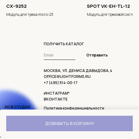
CX-9252
SPOT VK-EH-TL-12
Модуль для трека micro-23
Модуль для трековой систем
SlimTrack
ПОЛУЧИТЬ КАТАЛОГ
Отправить
МОСКВА, УЛ. ДЕНИСА ДАВЫДОВА,4
OFFICE@LIGHTFORMS.RU
+7 (495) 514-00-17
ИНСТАГРАМ*
ВКОНТАКТЕ
МСФ СТУДИЯ
Политика конфиденциальности
2006 - 2024
Договор оферты
Доставка и возврат
ДОБАВИТЬ В КОРЗИНУ
* ДЕЯТЕЛЬНОСТЬ ОРГАНИЗАЦИИ META
PLATFORMS INC, INSTAGRAM И FACEBOOK
ЗАПРЕЩЕНА В РОССИИ.