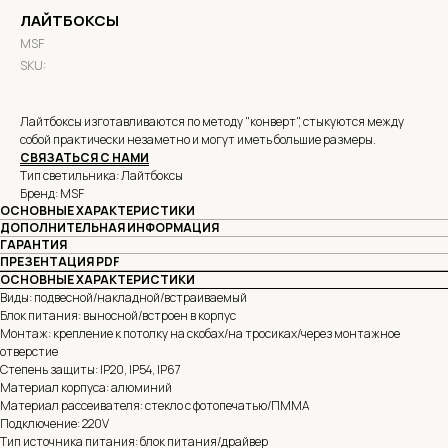
ЛАЙТБОКСЫ
MSF
SKU:
Лайтбоксы изготавливаются по методу "конверт", стыкуются между
собой практически незаметно и могут иметь большие размеры.
СВЯЗАТЬСЯ С НАМИ
Тип светильника: Лайтбоксы
Бренд: MSF
ОСНОВНЫЕ ХАРАКТЕРИСТИКИ
ДОПОЛНИТЕЛЬНАЯ ИНФОРМАЦИЯ
ГАРАНТИЯ
ПРЕЗЕНТАЦИЯ PDF
ОСНОВНЫЕ ХАРАКТЕРИСТИКИ
Виды: подвесной/накладной/встраиваемый
Блок питания: выносной/встроен в корпус
Монтаж: крепление к потолку на скобах/на тросиках/через монтажное
отверстие
Степень защиты: IP20, IP54, IP67
Материал корпуса: алюминий
Материал рассеивателя: стекло с фотопечатью/ПММА
Подключение: 220V
Тип источника питания: блок питания/драйвер