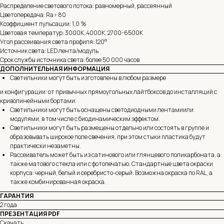
Распределение светового потока: равномерный, рассеянный
Цветопередача: Ra> 80
Коэффициент пульсации: 1,0 %
Цветовая температур: 3000К, 4000K, 2700-6500К
Угол рассеивания света профиля: 120°
Источник света: LED лента/модуль
Срок службы источника света: более 50 000 часов
ДОПОЛНИТЕЛЬНАЯ ИНФОРМАЦИЯ
Светильники могут быть изготовлены в любом размере
и конфигурации: от привычных прямоугольных лайтбоксов до инсталляций с
криволинейными бортами.
Светильники могут быть оснащены светодиодными лентамиили
модулями, в том числе с биодинамическим эффектом.
Светильники могут быть размещены отдельно или состоять в группе и
образовывать широкое поле свечения, при этом стыки пластика будут
практически незаметны.
Рассеиватель может быть из сатинового или глянцевого поликарбоната, а
также матового стекла или с фотопечатью. Стандартные цвета окраски
корпуса: черный, белый и серебристо-серый. Возможна окраска по RAL, а
также комбинированная окраска.
ГАРАНТИЯ
2 года
ПРЕЗЕНТАЦИЯ PDF
Скачать