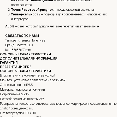
Минималистичный дизайн
— не нарушает гармонию
пространства
Точный световой рисунок
— предсказуемый результат
Универсальность
— подходит для современных и классических
интерьеров
ALDI2
— свет, который дополняет, а не перетягивает внимание.
СВЯЗАТЬСЯ С НАМИ
Тип светильника: Точечные
Бренд: SpectralLUX
lwh: 37x37x47 mm
ОСНОВНЫЕ ХАРАКТЕРИСТИКИ
ДОПОЛНИТЕЛЬНАЯ ИНФОРМАЦИЯ
ГАРАНТИЯ
ПРЕЗЕНТАЦИЯ PDF
ОСНОВНЫЕ ХАРАКТЕРИСТИКИ
Блок питания: в комплекте, выносной
Монтаж: установка в отверстие на зажимах
Степень защиты: IP65
Материал корпуса: алюминий
Подключение: 230 V
Потребляемая мощность: 2 W
Распределение светового потока: равномерное, маркировочное световое пятно
слабой освещенности.
Цветопередача CRI: > 90