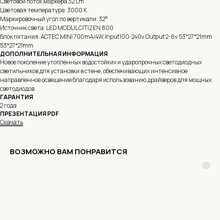
Световой поток маркера 32 Lm
Цветовая температура: 3000 K
Маркировочный угол по вертикали: 32°
Источник света: LED MODUL CITIZEN 800
Блок питания: ACTEC MINI 700mA/4W,Input100-240v Output 2-6v 53*27*21mm
53*27*21mm
ДОПОЛНИТЕЛЬНАЯ ИНФОРМАЦИЯ
Новое поколение утопленных водостойких и ударопрочных светодиодных
светильников для установки в стене, обеспечивающих интенсивное
направленное освещение благодаря использованию драйверов для мощных
светодиодов.
ГАРАНТИЯ
2 года
ПРЕЗЕНТАЦИЯ PDF
Скачать
ВОЗМОЖНО ВАМ ПОНРАВИТСЯ