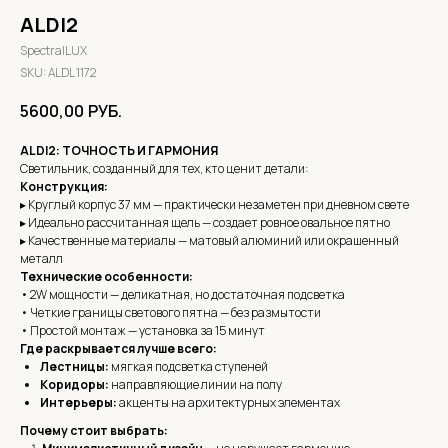
ALDI2
SpectralLUX
SKU:
ALDL 1172
5600,00
РУБ.
ALDI2: ТОЧНОСТЬ И ГАРМОНИЯ
Светильник, созданный для тех, кто ценит детали:
Конструкция:
▸ Круглый корпус 37 мм — практически незаметен при дневном свете
▸ Идеально рассчитанная щель — создает ровное овальное пятно
▸ Качественные материалы — матовый алюминий или окрашенный
металл
Технические особенности:
• 2W мощности — деликатная, но достаточная подсветка
• Четкие границы светового пятна — без размытости
• Простой монтаж — установка за 15 минут
Где раскрывается лучше всего:
Лестницы:
мягкая подсветка ступеней
Коридоры:
направляющие линии на полу
Интерьеры:
акценты на архитектурных элементах
Почему стоит выбрать: