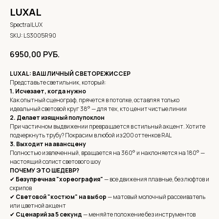
LUXAL
SpectralLUX
SKU:
LS3005R90
6950,00
РУБ.
LUXAL: ВАШ ЛИЧНЫЙ СВЕТОРЕЖИССЕР
Представьте светильник, который:
1. Исчезает, когда нужно
Как опытный сценограф, прячется в потолке, оставляя только
идеальный световой круг 38° — для тех, кто ценит чистые линии
2. Делает изящный полупоклон
При частичном выдвижении превращается в стильный акцент. Хотите
подчеркнуть трубу? Покрасим в любой из 200 оттенков RAL
3. Выходит на авансцену
Полностью извлеченный, вращается на 360° и наклоняется на 180° —
настоящий солист светового шоу
ПОЧЕМУ ЭТО ШЕДЕВР?
✔
Безупречная "хореография"
— все движения плавные, без люфтов и
скрипов
✔
Световой "костюм" на выбор
— матовый молочный рассеиватель
или цветной акцент
✔
Сценарий за 5 секунд
— меняйте положение без инструментов