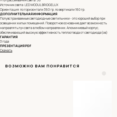
Угол рассеивания света: 38°
Источник света: LED MODUL BRIDGELUX
Ориентация: по горизонтали 360 гр, по вертикали 180 гр.
ДОПОЛНИТЕЛЬНАЯ ИНФОРМАЦИЯ
Полувстраиваемые светодиодные светильники - это хороший выбор при
освещении жилых помещений. Поворотное основание дает возможность
направлять луч света в любом направлении. Алюминиевый корпус,
обеспечивающий высокую эффективность теплоотвода от светодиода(ов)
ГАРАНТИЯ
3 года
ПРЕЗЕНТАЦИЯ PDF
Скачать
ВОЗМОЖНО ВАМ ПОНРАВИТСЯ