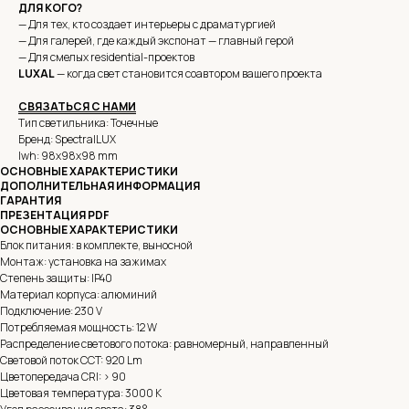
ДЛЯ КОГО?
— Для тех, кто создает интерьеры с драматургией
— Для галерей, где каждый экспонат — главный герой
— Для смелых residential-проектов
LUXAL
— когда свет становится соавтором вашего проекта
СВЯЗАТЬСЯ С НАМИ
Тип светильника: Точечные
Бренд: SpectralLUX
lwh: 98x98x98 mm
ОСНОВНЫЕ ХАРАКТЕРИСТИКИ
ДОПОЛНИТЕЛЬНАЯ ИНФОРМАЦИЯ
ГАРАНТИЯ
ПРЕЗЕНТАЦИЯ PDF
ОСНОВНЫЕ ХАРАКТЕРИСТИКИ
Блок питания: в комплекте, выносной
Монтаж: установка на зажимах
Степень защиты: IP40
Материал корпуса: алюминий
Подключение: 230 V
Потребляемая мощность: 12 W
Распределение светового потока: равномерный, направленный
Световой поток CCT: 920 Lm
Цветопередача CRI: > 90
Цветовая температура: 3000 K