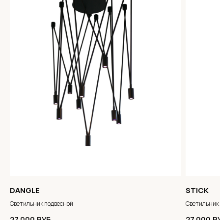
DANGLE
STICK
Светильник подвесной
Светильник
27 000
РУБ.
27 000
Р