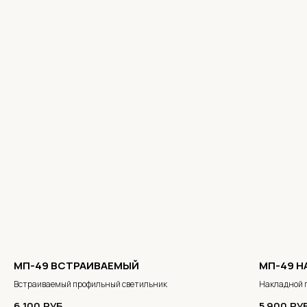
МП-49 ВСТРАИВАЕМЫЙ
МП-49 
Встраиваемый профильный светильник
Накладной 
6 100
РУБ.
5 900
РУ