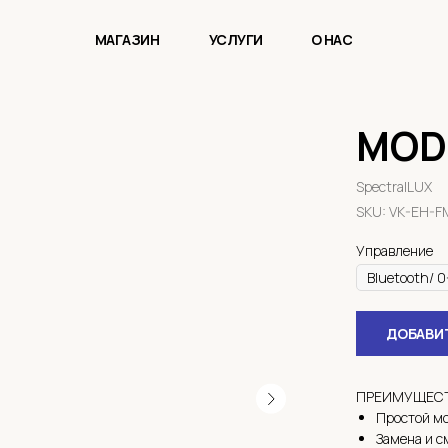
МАГАЗИН
УСЛУГИ
О НАС
MOD
SpectralLUX
SKU:
VK-EH-F
Управление
ДОБАВИТ
ПРЕИМУЩЕСТ
Простой мо
Замена и с