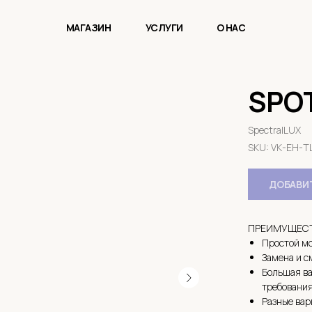
МАГАЗИН
УСЛУГИ
О НАС
SPOT
SpectralLUX
SKU:
VK-EH-T
ДОБАВИТ
ПРЕИМУЩЕСТ
Простой мо
Замена и с
Большая ва
требования
Разные вар