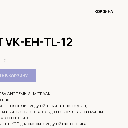
КОРЗИНА
 VK-EH-TL-12
L-12
Ь В КОРЗИНУ
ВА СИСТЕМЫ SLIM TRACK
нтаж;
мена положения модулей за считанные секунды;
риация световых вставок, удовлетворяющая различным
м к освещению;
ианты КСС для световых модулей каждого типа;