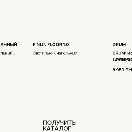
ВАННЫЙ
FINLIN FLOOR 1.0
DRUM
ильный
Светильник напольный
DRUM: м
12W | IP
Накладной
цвета
уличных з
8 950
РУ
выносливо
ПОЛУЧИТЬ
КАТАЛОГ