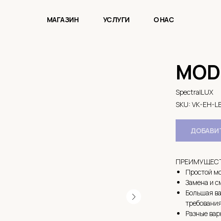
МАГАЗИН
УСЛУГИ
О НАС
MODU
SpectralLUX
SKU:
VK-EH-LB
ДОБАВИТ
ПРЕИМУЩЕСТ
Простой мо
Замена и с
Большая ва
требования
Разные вар