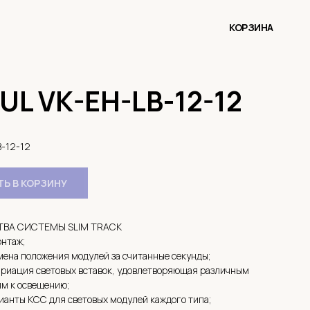
КОРЗИНА
L VK-EH-LB-12-12
-12-12
Ь В КОРЗИНУ
ВА СИСТЕМЫ SLIM TRACK
нтаж;
мена положения модулей за считанные секунды;
риация световых вставок, удовлетворяющая различным
м к освещению;
ианты КСС для световых модулей каждого типа;