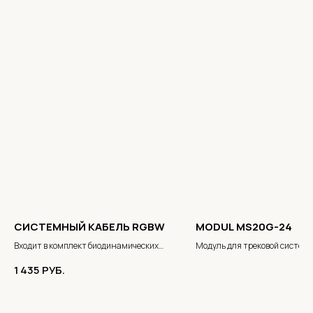
СИСТЕМНЫЙ КАБЕЛЬ RGBW
MODUL MS20G-24
Входит в комплект биодинамических
Модуль для трековой систем
компонентов освещения BRUMBERG
1 435
РУБ.