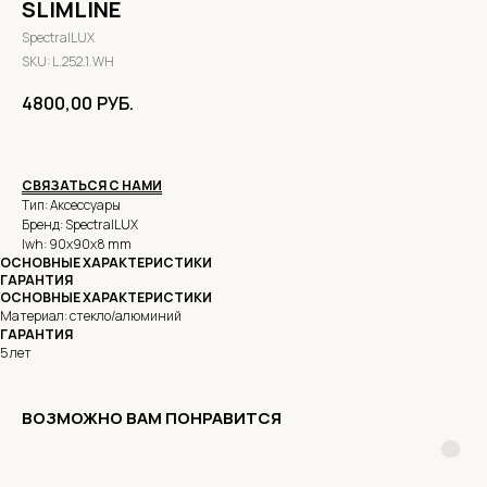
SLIMLINE
SpectralLUX
SKU:
L.252.1.WH
4800,00
РУБ.
СВЯЗАТЬСЯ С НАМИ
Тип: Аксессуары
Бренд: SpectralLUX
lwh: 90x90x8 mm
ОСНОВНЫЕ ХАРАКТЕРИСТИКИ
ГАРАНТИЯ
ОСНОВНЫЕ ХАРАКТЕРИСТИКИ
Материал: стекло/алюминий
ГАРАНТИЯ
5 лет
ВОЗМОЖНО ВАМ ПОНРАВИТСЯ