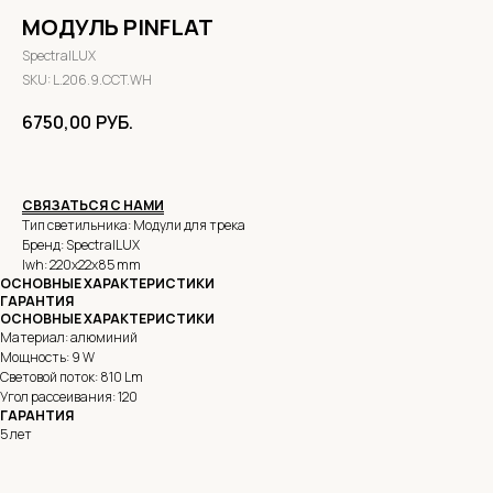
МОДУЛЬ PINFLAT
SpectralLUX
SKU:
L.206.9.CCT.WH
6750,00
РУБ.
СВЯЗАТЬСЯ С НАМИ
Тип светильника: Модули для трека
Бренд: SpectralLUX
lwh: 220x22x85 mm
ОСНОВНЫЕ ХАРАКТЕРИСТИКИ
ГАРАНТИЯ
ОСНОВНЫЕ ХАРАКТЕРИСТИКИ
Материал: алюминий
Мощность: 9 W
Световой поток: 810 Lm
Угол рассеивания: 120
ГАРАНТИЯ
5 лет