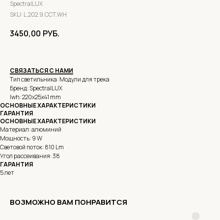
SpectralLUX
SKU:
L.202.9.CCT.WH
3450,00
РУБ.
СВЯЗАТЬСЯ С НАМИ
Тип светильника: Модули для трека
Бренд: SpectralLUX
lwh: 220x25x41 mm
ОСНОВНЫЕ ХАРАКТЕРИСТИКИ
ГАРАНТИЯ
ОСНОВНЫЕ ХАРАКТЕРИСТИКИ
Материал: алюминий
Мощность: 9 W
Световой поток: 810 Lm
Угол рассеивания: 38
ГАРАНТИЯ
5 лет
ВОЗМОЖНО ВАМ ПОНРАВИТСЯ