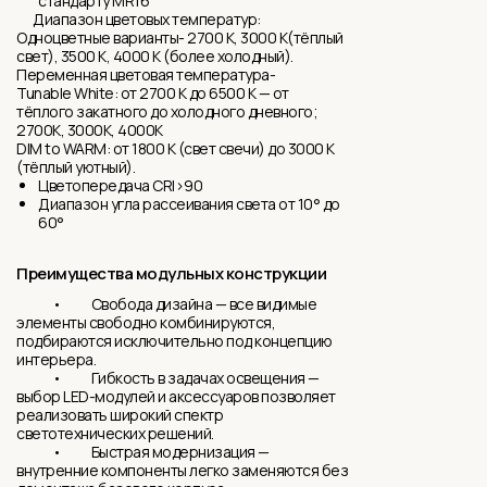
стандарту MR16
Диапазон цветовых температур:
Одноцветные варианты- 2700 K, 3000 K(тёплый
свет), 3500 K, 4000 K (более холодный).
Переменная цветовая температура-
Tunable White: от 2700 K до 6500 K — от
тёплого закатного до холодного дневного;
2700K, 3000K, 4000K
DIM to WARM: от 1800 K (свет свечи) до 3000 K
(тёплый уютный).
Цветопередача CRI>90
Диапазон угла рассеивания света от 10° до
60°
Преимущества модульных конструкции
• Свобода дизайна — все видимые
элементы свободно комбинируются,
подбираются исключительно под концепцию
интерьера.
• Гибкость в задачах освещения —
выбор LED-модулей и аксессуаров позволяет
реализовать широкий спектр
светотехнических решений.
• Быстрая модернизация —
внутренние компоненты легко заменяются без