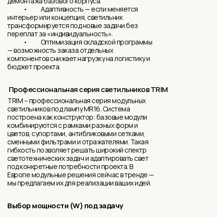
демонтажа базового корпуса.
• Адаптивность — если меняется
интерьер или концепция, светильник
трансформируется под новые задачи без
переплат за «индивидуальность».
• Оптимизация складской программы
— возможность заказа отдельных
компонентов снижает нагрузку на логистику и
бюджет проекта.
Профессиональная серия светильников TRIM
TRIM – профессиональная серия модульных
светильников под лампу MR16. Система
построена как конструктор: базовые модули
комбинируются с рамками разных форм и
цветов, супортами, антибликовыми сетками,
сменными фильтрами и отражателями. Такая
гибкость позволяет решать широкий спектр
светотехнических задач и адаптировать свет
под конкретные потребности проекта. В
Европе модульные решения сейчас в тренде —
мы предлагаем их для реализации ваших идей.
Выбор мощности (W) под задачу