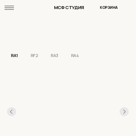
МСФ СТУДИЯ
КОРЗИНА
RA1
RF2
RA3
RA4