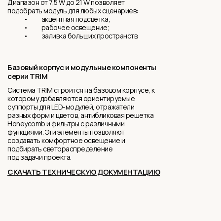
Диапазон от 7,5 W до 21 W позволяет
подобрать модуль для любых сценариев:
• акцентная подсветка;
• рабочее освещение;
• заливка больших пространств.
Базовый корпус и модульные компоненты
серии TRIM
Система TRIM строится на базовом корпусе, к
которому добавляются ориентируемые
суппорты для LED-модулей, отражатели
разных форм и цветов, антибликовая решетка
Honeycomb и фильтры с различными
функциями. Эти элементы позволяют
создавать комфортное освещение и
подбирать светораспределение
под задачи проекта.
СКАЧАТЬ ТЕХНИЧЕСКУЮ ДОКУМЕНТАЦИЮ