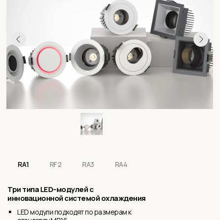
RA1
RF2
RA3
RA4
Три типа LED-модулей с
инновационной системой охлаждения
LED модули подходят по размерам к