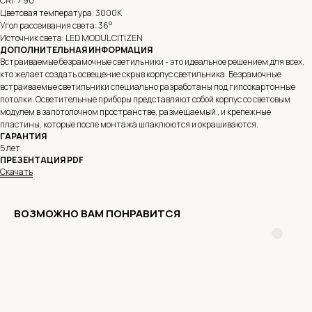
CRI: > 90
Цветовая температура: 3000K
Угол рассеивания света: 36°
Источник света: LED MODUL CITIZEN
ДОПОЛНИТЕЛЬНАЯ ИНФОРМАЦИЯ
Встраиваемые безрамочные светильники - это идеальное решением для всех,
кто желает создать освещение скрыв корпус светильника. Безрамочные
встраиваемые светильники специально разработаны под гипсокартонные
потолки. Осветительные приборы представляют собой корпус со световым
модулем в запотолочном пространстве, размещаемый , и крепежные
пластины, которые после монтажа шпаклюются и окрашиваются.
ГАРАНТИЯ
5 лет
ПРЕЗЕНТАЦИЯ PDF
Скачать
ВОЗМОЖНО ВАМ ПОНРАВИТСЯ