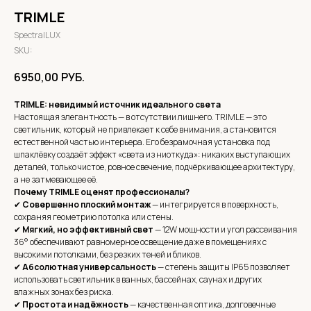
TRIMLE
SpectralLUX
SKU:
6950,00
РУБ.
TRIMLE: невидимый источник идеального света
Настоящая элегантность — в отсутствии лишнего. TRIMLE — это
светильник, который не привлекает к себе внимания, а становится
естественной частью интерьера. Его безрамочная установка под
шпаклёвку создаёт эффект «света из ниоткуда»: никаких выступающих
деталей, только чистое, ровное свечение, подчёркивающее архитектуру,
а не затмевающее её.
Почему TRIMLE оценят профессионалы?
✔
Совершенно плоский монтаж
— интегрируется в поверхность,
сохраняя геометрию потолка или стены.
✔
Мягкий, но эффективный свет
— 12W мощности и угол рассеивания
36° обеспечивают равномерное освещение даже в помещениях с
высокими потолками, без резких теней и бликов.
✔
Абсолютная универсальность
— степень защиты IP65 позволяет
использовать светильник в ванных, бассейнах, саунах и других
влажных зонах без риска.
✔
Простота и надёжность
— качественная оптика, долговечные