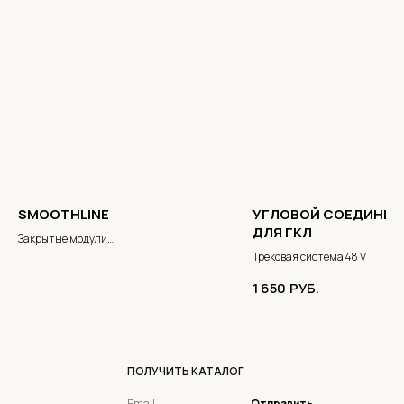
SMOOTHLINE
УГЛОВОЙ СОЕДИНИТ
ДЛЯ ГКЛ
Закрытые модули
Серия закрытых модулей, которая
Трековая система 48 V
позволяет спрятать вилки от
1 650
РУБ.
электроприборов
ПОЛУЧИТЬ КАТАЛОГ
Отправить