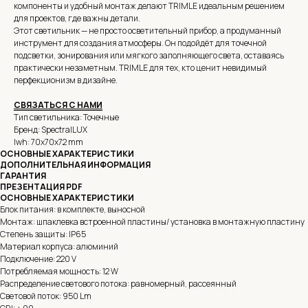
компоненты и удобный монтаж делают TRIMLE идеальным решением
для проектов, где важны детали.
Этот светильник — не просто осветительный прибор, а продуманный
инструмент для создания атмосферы. Он подойдёт для точечной
подсветки, зонирования или мягкого заполняющего света, оставаясь
практически незаметным. TRIMLE для тех, кто ценит невидимый
перфекционизм в дизайне.
СВЯЗАТЬСЯ С НАМИ
Тип светильника: Точечные
Бренд: SpectralLUX
lwh: 70x70x72 mm
ОСНОВНЫЕ ХАРАКТЕРИСТИКИ
ДОПОЛНИТЕЛЬНАЯ ИНФОРМАЦИЯ
ГАРАНТИЯ
ПРЕЗЕНТАЦИЯ PDF
ОСНОВНЫЕ ХАРАКТЕРИСТИКИ
Блок питания: в комплекте, выносной
Монтаж: шпаклевка встроенной пластины/ установка в монтажную пластину
Степень защиты: IP65
Материал корпуса: алюминий
Подключение: 220 V
Потребляемая мощность: 12 W
Распределение светового потока: равномерный, рассеянный
Световой поток: 950 Lm