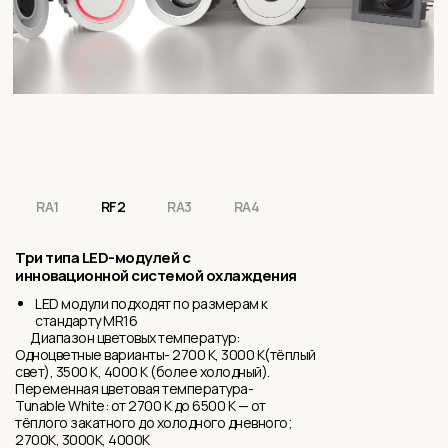
RA1
RF2
RA3
RA4
Три типа LED-модулей с
инновационной системой охлаждения
LED модули подходят по размерам к
стандарту MR16
Диапазон цветовых температур:
Одноцветные варианты- 2700 K, 3000 K(тёплый
свет), 3500 K, 4000 K (более холодный).
Переменная цветовая температура-
Tunable White: от 2700 K до 6500 K — от
тёплого закатного до холодного дневного;
2700K, 3000K, 4000K