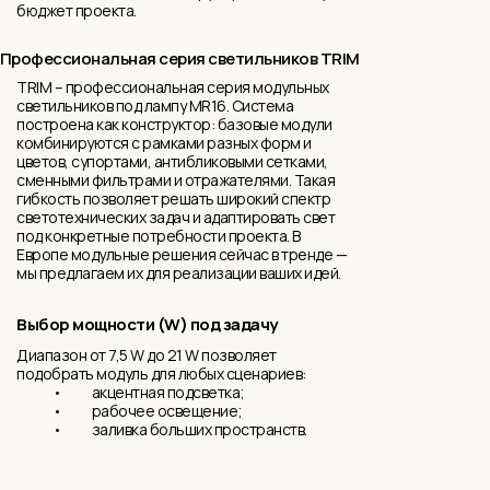
бюджет проекта.
Профессиональная серия светильников TRIM
TRIM – профессиональная серия модульных
светильников под лампу MR16. Система
построена как конструктор: базовые модули
комбинируются с рамками разных форм и
цветов, супортами, антибликовыми сетками,
сменными фильтрами и отражателями. Такая
гибкость позволяет решать широкий спектр
светотехнических задач и адаптировать свет
под конкретные потребности проекта. В
Европе модульные решения сейчас в тренде —
мы предлагаем их для реализации ваших идей.
Выбор мощности (W) под задачу
Диапазон от 7,5 W до 21 W позволяет
подобрать модуль для любых сценариев:
• акцентная подсветка;
• рабочее освещение;
• заливка больших пространств.