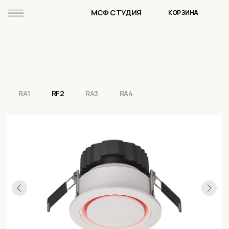
МСФ СТУДИЯ
КОРЗИНА
RA1
RF2
RA3
RA4