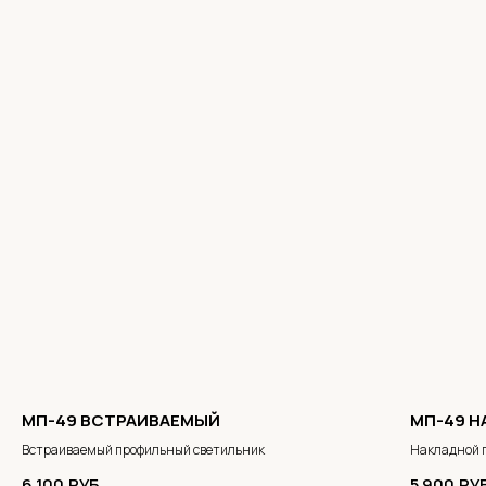
МП-49 ВСТРАИВАЕМЫЙ
МП-49 
Встраиваемый профильный светильник
Накладной 
6 100
РУБ.
5 900
РУ