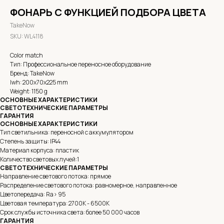
ФОНАРЬ С ФУНКЦИЕЙ ПОДБОРА ЦВЕТА
TakeNow
SKU:
WL4118
Color match
Тип: Профессиональное переносное оборудование
Бренд: TakeNow
lwh: 200x70x225 mm
Weight: 1150 g
ОСНОВНЫЕ ХАРАКТЕРИСТИКИ
СВЕТОТЕХНИЧЕСКИЕ ПАРАМЕТРЫ
ГАРАНТИЯ
ОСНОВНЫЕ ХАРАКТЕРИСТИКИ
Тип светильника: переносной с аккумулятором
Степень защиты: IP44
Материал корпуса: пластик
Количество световых лучей:1
СВЕТОТЕХНИЧЕСКИЕ ПАРАМЕТРЫ
Направление светового потока: прямое
Распределение светового потока: равномерное, направленное
Цветопередача: Ra> 95
Цветовая температура: 2700K - 6500K
Срок службы источника света: более 50 000 часов
ГАРАНТИЯ