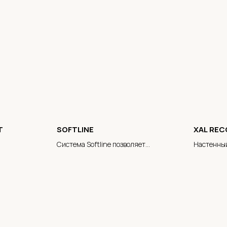
T
SOFTLINE
XAL REC
Система Softline позволяет
Настенны
сконфигурировать пикольные станции
для просмотра панорам в ванной комнате
или на улице, создавая полную связь с
электронными устройствами.