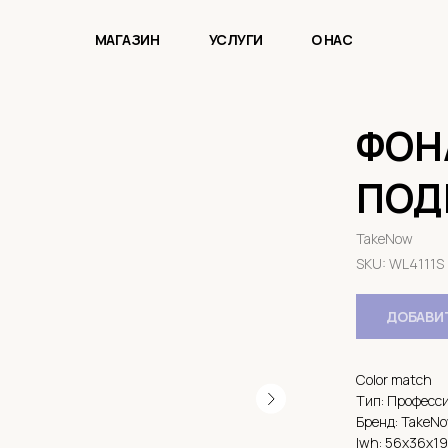
МАГАЗИН
УСЛУГИ
О НАС
ФОН
ПОД
TakeNow
SKU:
WL4111S
ДОБАВИТ
Color match
Тип: Професс
Бренд: TakeN
lwh: 56x36x1