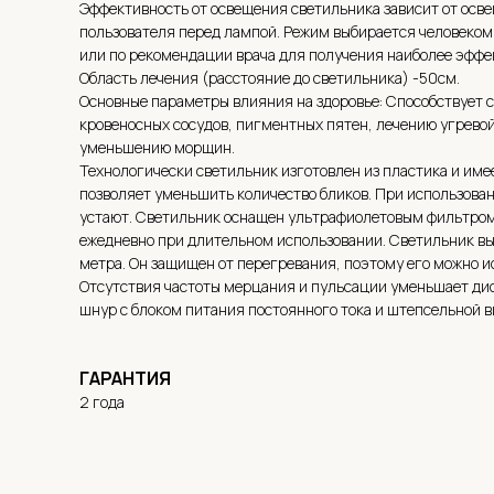
Эффективность от освещения светильника зависит от осв
пользователя перед лампой. Режим выбирается человеком
или по рекомендации врача для получения наиболее эффе
Область лечения (расстояние до светильника) -50см.
Основные параметры влияния на здоровье: Способствует 
кровеносных сосудов, пигментных пятен, лечению угрево
уменьшению морщин.
Технологически светильник изготовлен из пластика и име
позволяет уменьшить количество бликов. При использован
устают. Светильник оснащен ультрафиолетовым фильтром,
ежедневно при длительном использовании. Светильник вы
метра. Он защищен от перегревания, поэтому его можно 
Отсутствия частоты мерцания и пульсации уменьшает дис
шнур с блоком питания постоянного тока и штепсельной в
ГАРАНТИЯ
2 года