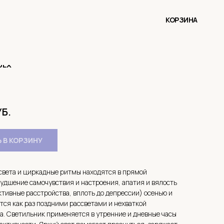
КОРЗИНА
0LX
УБ.
 В КОРЗИНУ
света и циркадные ритмы находятся в прямой
худшение самочувствия и настроения, апатия и вялость
тивные расстройства, вплоть до депрессии) осенью и
тся как раз поздними рассветами и нехваткой
а. Светильник применяется в утренние и дневные часы