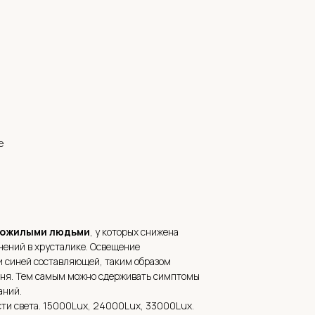
е
 пожилыми людьми
, у которых снижена
нений в хрусталике. Освещение
и синей составляющей, таким образом
дня. Тем самым можно сдерживать симптомы
аний.
ти света. 15000Lux, 24000Lux, 33000Lux.