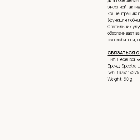
для повышения 
энергией, акти
концентрацию в
(функция лобных
Светильник улу
обеспечивает ва
расслабиться, с
СВЯЗАТЬСЯ С
Тип: Переносны
Бренд: Spectral
lwh: 163x11x27
Weight: 68 g