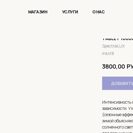
МАГАЗИН
УСЛУГИ
О НАС
TABLET 1000
SpectralLUX
mks18
Р
3800,00
ДОБАВИТЬ
Интенсивность 
зависимости. У
(сезонные аффек
зимой объясняю
солнечного свет