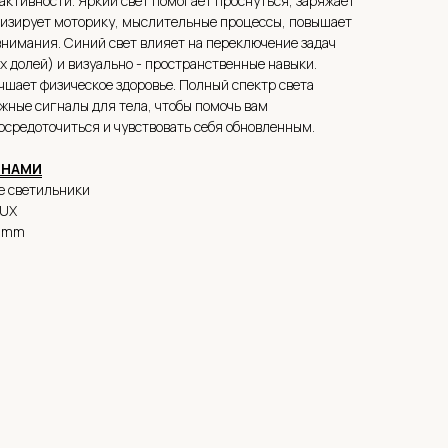
активности. Яркий свет помогает проснуться, заряжает
визирует моторику, мыслительные процессы, повышает
нимания. Синий свет влияет на переключение задач
 долей) и визуально - пространственные навыки.
чшает физическое здоровье. Полный спектр света
жные сигналы для тела, чтобы помочь вам
осредоточиться и чувствовать себя обновленным.
 НАМИ
е светильники
LUX
5 mm