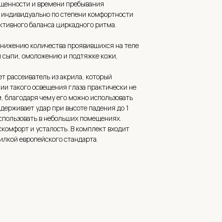
ещенности и времени пребывания
 индивидуально по степени комфортности
ктивного баланса циркадного ритма.
снижению количества проявившихся на теле
й сыпи, омоложению и подтяжке кожи,
ет рассеиватель из акрила, который
ии такого освещения глаза практически не
 благодаря чему его можно использовать
держивает удар при высоте падения до 1
использовать в небольших помещениях.
комфорт и усталость. В комплект входит
илкой европейского стандарта.