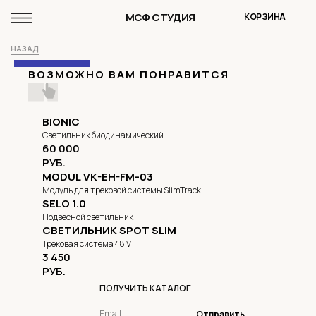
WEVER&DUCRE
МСФ СТУДИЯ
КОРЗИНА
SKU:
BUY NOW
НАЗАД
ВОЗМОЖНО ВАМ ПОНРАВИТСЯ
BIONIC
Светильник биодинамический
60 000
РУБ.
MODUL VK-EH-FM-03
Модуль для трековой системы SlimTrack
SELO 1.0
Подвесной светильник
СВЕТИЛЬНИК SPOT SLIM
Трековая система 48 V
3 450
РУБ.
ПОЛУЧИТЬ КАТАЛОГ
Отправить