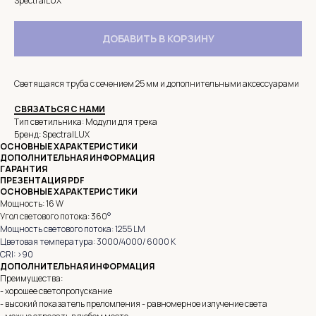
SpectralLUX
ДОБАВИТЬ В КОРЗИНУ
Светящаяся труба с сечением 25 мм и дополнительными аксессуарами
СВЯЗАТЬСЯ С НАМИ
Тип светильника: Модули для трека
Бренд: SpectralLUX
ОСНОВНЫЕ ХАРАКТЕРИСТИКИ
ДОПОЛНИТЕЛЬНАЯ ИНФОРМАЦИЯ
ГАРАНТИЯ
ПРЕЗЕНТАЦИЯ PDF
ОСНОВНЫЕ ХАРАКТЕРИСТИКИ
Мощность: 16 W
Угол светового потока: 360
°
Мощность светового потока: 1255 LM
Цветовая температура: 3000/4000/ 6000 K
CRI: >90
ДОПОЛНИТЕЛЬНАЯ ИНФОРМАЦИЯ
Преимущества:
- хорошее светопропускание
- высокий показатель преломления - равномерное излучение света