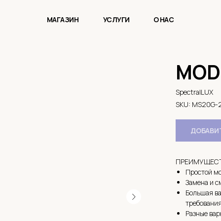
МАГАЗИН
УСЛУГИ
О НАС
MOD
SpectralLUX
SKU:
MS20G-
ДОБАВИТ
ПРЕИМУЩЕСТ
Простой мо
Замена и с
Большая ва
требования
Разные вар