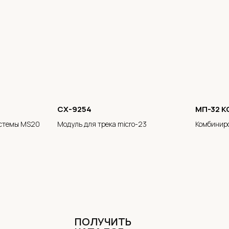
CX-9254
МП-32 
истемы MS20
Модуль для трека micro-23
Комбинир
светильн
ПОЛУЧИТЬ