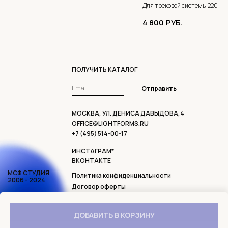
Для трековой системы 220 V
4 800
РУБ.
ПОЛУЧИТЬ КАТАЛОГ
Отправить
МОСКВА, УЛ. ДЕНИСА ДАВЫДОВА,4
OFFICE@LIGHTFORMS.RU
+7 (495) 514-00-17
ИНСТАГРАМ*
ВКОНТАКТЕ
МСФ СТУДИЯ
Политика конфиденциальности
2006 - 2024
Договор оферты
Доставка и возврат
* ДЕЯТЕЛЬНОСТЬ ОРГАНИЗАЦИИ META
ДОБАВИТЬ В КОРЗИНУ
PLATFORMS INC, INSTAGRAM И FACEBOOK
ЗАПРЕЩЕНА В РОССИИ.