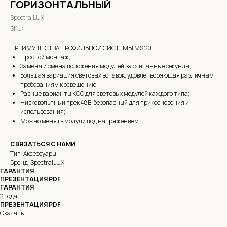
ГОРИЗОНТАЛЬНЫЙ
SpectralLUX
SKU:
ПРЕИМУЩЕСТВА ПРОФИЛЬНОЙ СИСТЕМЫ MS 20
Простой монтаж;
Замена и смена положения модулей за считанные секунды;
Большая вариация световых вставок, удовлетворяющая различным
требованиям к освещению;
Разные варианты КСС для световых модулей каждого типа;
Низковольтный трек 48В, безопасный для прикосновения и
использования;
Можно менять модули под напряжением
СВЯЗАТЬСЯ С НАМИ
Тип: Аксессуары
Бренд: SpectralLUX
ГАРАНТИЯ
ПРЕЗЕНТАЦИЯ PDF
ГАРАНТИЯ
2 года
ПРЕЗЕНТАЦИЯ PDF
Скачать